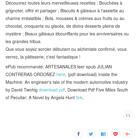
Découvrez toutes leurs merveilleuses recettes : Bouchées à
grignoter, offrir et partager ; Biscuits & gâteaux à l'assiette au
charme irrésistible ; Bols, mousses & crèmes aux fruits ou au
chocolat, croquants ou glacés, de divins desserts pleins de
mystère ; Beaux gâteaux ébouriffants pour les anniversaires ou
les grandes tribus.
Que vous soyez sorcier débutant ou alchimiste confirmé, vous
verrez, la pâtisserie, c'est fantastique !
ePub recommandé: ARTESANALES leer epub JULIAN
CONTRERAS ORDOÑEZ
here
, {pdf download} Inside the
Machine: An engineer's tale of the modern automotive industry
by David Twohig
download pdf
, Download Pdf Five Miles South
of Peculiar: A Novel by Angela Hunt
link
,