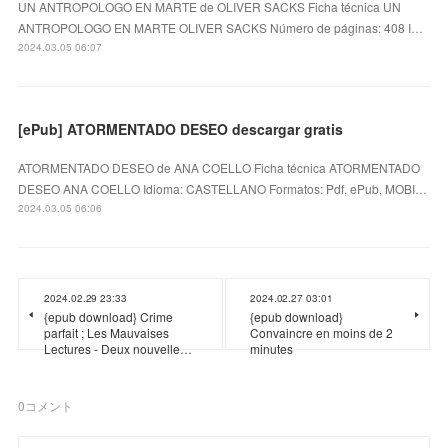
UN ANTROPOLOGO EN MARTE de OLIVER SACKS Ficha técnica UN
ANTROPOLOGO EN MARTE OLIVER SACKS Número de páginas: 408 I…
2024.03.05 06:07
[ePub] ATORMENTADO DESEO descargar gratis
ATORMENTADO DESEO de ANA COELLO Ficha técnica ATORMENTADO
DESEO ANA COELLO Idioma: CASTELLANO Formatos: Pdf, ePub, MOBI…
2024.03.05 06:06
2024.02.29 23:33
2024.02.27 03:01
{epub download} Crime
{epub download}
parfait ; Les Mauvaises
Convaincre en moins de 2
Lectures - Deux nouvelle…
minutes
0
コメント