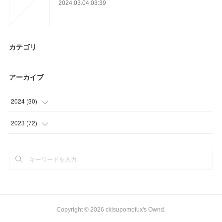
2024.03.04 03:39
カテゴリ
アーカイブ
2024
(
30
)
(
15
)
2023
(
72
)
(
9
)
(
21
)
(
6
)
(
9
)
(
21
)
(
21
)
Copyright ©
2026
ckisupomofux's Ownd
.