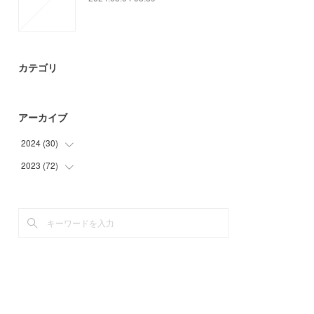
カテゴリ
アーカイブ
2024
(
30
)
2023
(
72
(
15
)
)
(
9
)
(
21
)
(
6
)
(
9
)
(
21
)
(
21
)