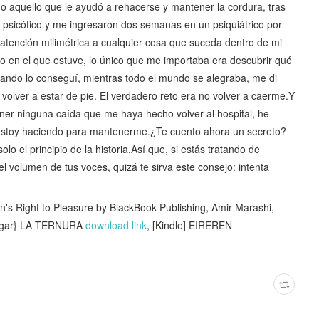
aquello que le ayudó a rehacerse y mantener la cordura, tras
e psicótico y me ingresaron dos semanas en un psiquiátrico por
atención milimétrica a cualquier cosa que suceda dentro de mi
 en el que estuve, lo único que me importaba era descubrir qué
ando lo conseguí, mientras todo el mundo se alegraba, me di
volver a estar de pie. El verdadero reto era no volver a caerme.Y
er ninguna caída que me haya hecho volver al hospital, he
 estoy haciendo para mantenerme.¿Te cuento ahora un secreto?
o el principio de la historia.Así que, si estás tratando de
l volumen de tus voces, quizá te sirva este consejo: intenta
Right to Pleasure by BlackBook Publishing, Amir Marashi,
argar} LA TERNURA
download link
, [Kindle] EIREREN