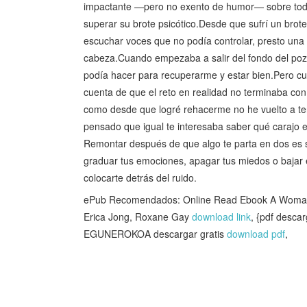
impactante —pero no exento de humor— sobre todo 
superar su brote psicótico.Desde que sufrí un brot
escuchar voces que no podía controlar, presto una 
cabeza.Cuando empezaba a salir del fondo del pozo
podía hacer para recuperarme y estar bien.Pero cu
cuenta de que el reto en realidad no terminaba con 
como desde que logré rehacerme no he vuelto a ten
pensado que igual te interesaba saber qué carajo
Remontar después de que algo te parta en dos es sol
graduar tus emociones, apagar tus miedos o bajar e
colocarte detrás del ruido.
ePub Recomendados: Online Read Ebook A Woman's 
Erica Jong, Roxane Gay
download link
, {pdf desc
EGUNEROKOA descargar gratis
download pdf
,